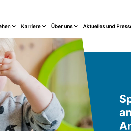
tehen
Karriere
Über uns
Aktuelles und Press
Sp
an
A