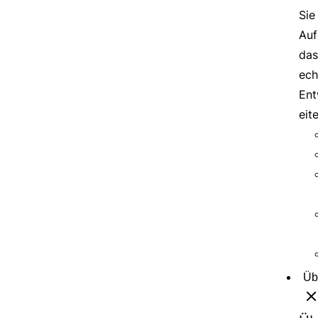
Sie
Auf
das
ech
Ent
eit
Üb