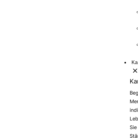
Ka
Ka
Beg
Men
ind
Leb
Sie
Stä