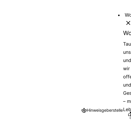
Direkt
zum
Wo
Inhalt
Wo
Tau
uns
und
wir
off
und
Ges
– m
Leb
Hinweisgeberstelle