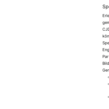
Sp
Erl
gem
CJD
kön
Spe
Eng
Par
Bil
Gem