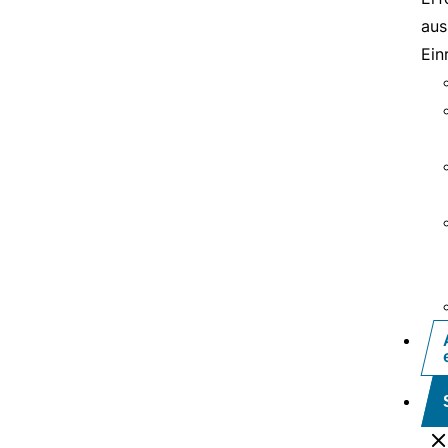
aus
Ein