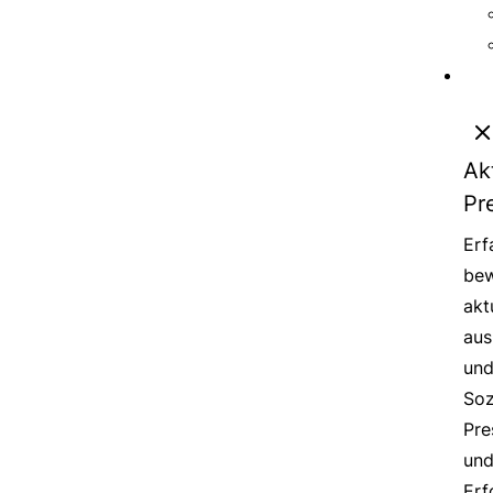
Ak
Pr
Erf
bew
akt
aus
un
Soz
Pre
un
Erf