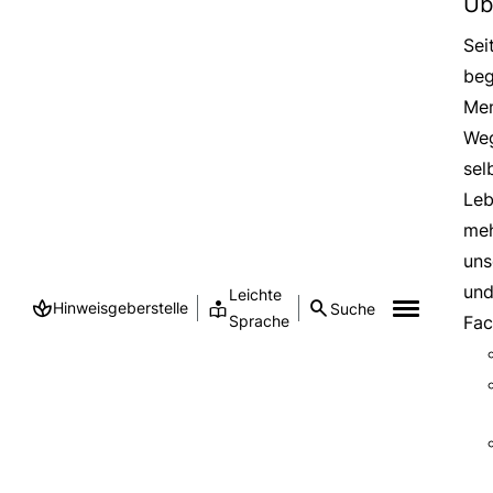
Üb
Sei
beg
Men
Weg
sel
Leb
meh
uns
und
Leichte
Hinweisgeberstelle
Suche
Sprache
Fac