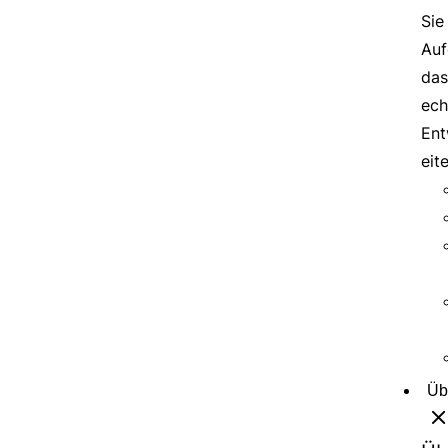
Sie
Auf
das
ech
Ent
eit
Üb