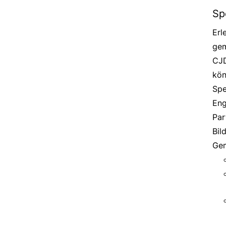
Sp
Erl
gem
CJD
kön
Spe
Eng
Par
Bil
Gem