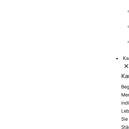
Ka
Ka
Beg
Men
ind
Leb
Sie
Stä