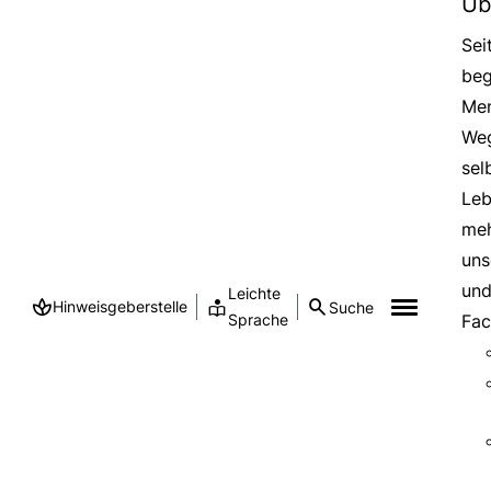
Üb
Sei
beg
Men
Weg
sel
Leb
meh
uns
und
Leichte
Hinweisgeberstelle
Suche
Sprache
Fac