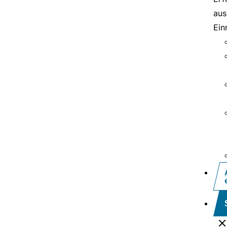
aus
Ein