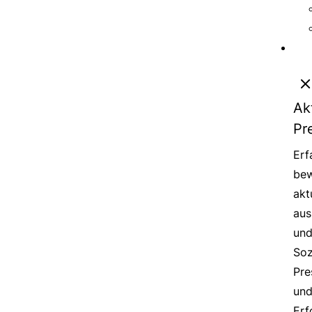
Ak
Pr
Erf
bew
akt
aus
un
Soz
Pre
un
Erf