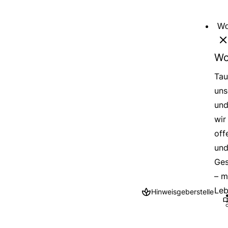
Direkt
zum
Wo
Inhalt
Wo
Tau
uns
und
wir
off
und
Ges
– m
Leb
Hinweisgeberstelle