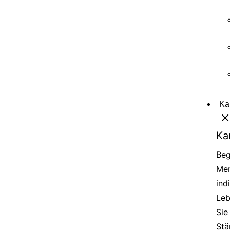
Ka
Ka
Beg
Men
ind
Leb
Sie
Stä