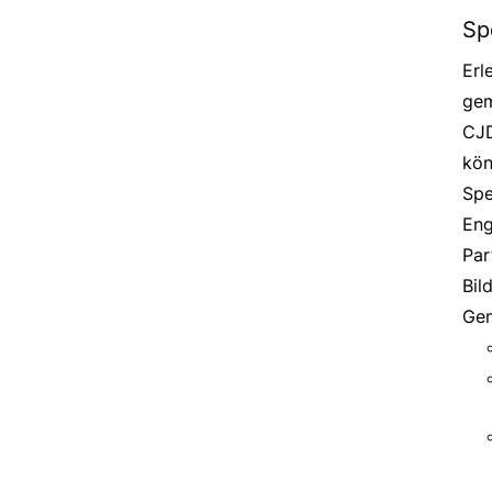
Sp
Erl
gem
CJD
kön
Spe
Eng
Par
Bil
Gem