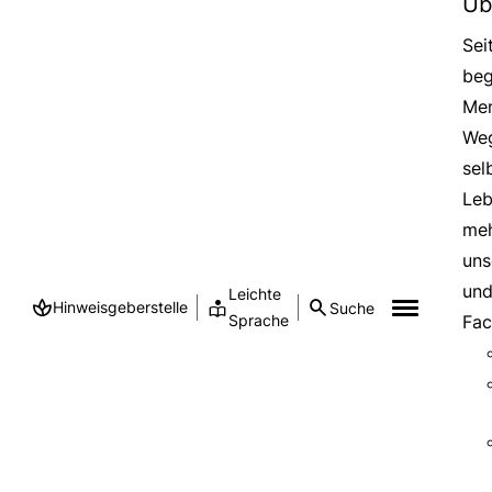
Üb
Sei
beg
Men
Weg
sel
Leb
meh
uns
und
Leichte
Hinweisgeberstelle
Suche
Sprache
Fac