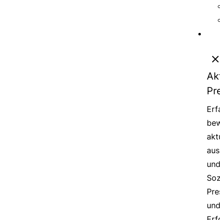
Ak
Pr
Erf
bew
akt
aus
un
Soz
Pre
un
Erf