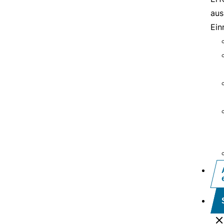
aus
Ein