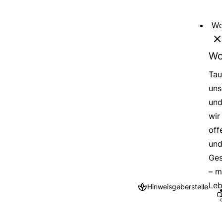
Direkt
zum
Wo
Inhalt
Wo
Tau
uns
und
wir
off
und
Ges
– m
Leb
Hinweisgeberstelle