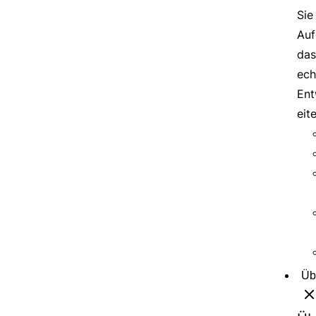
Sie
Auf
das
ech
Ent
eit
Üb