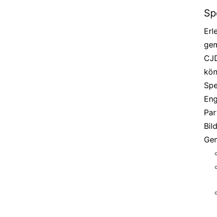
Sp
Erl
gem
CJD
kön
Spe
Eng
Par
Bil
Gem