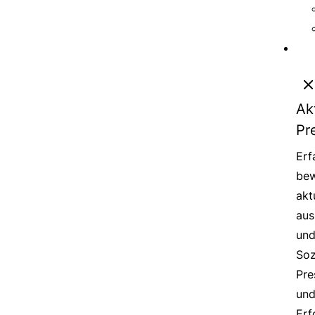
Ak
Pr
Erf
bew
akt
aus
un
Soz
Pre
un
Erf