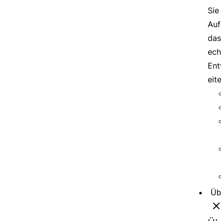
Sie
Auf
das
ech
Ent
eit
Üb