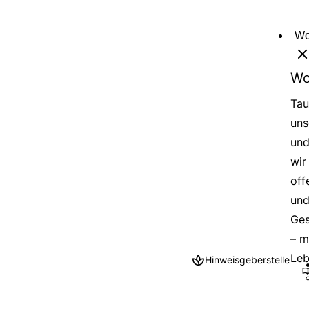
Direkt
zum
Wo
Inhalt
Wo
Tau
uns
und
wir
off
und
Ges
– m
Leb
Hinweisgeberstelle