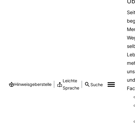
Üb
Sei
beg
Men
Weg
sel
Leb
meh
uns
und
Leichte
Hinweisgeberstelle
Suche
Sprache
Fac