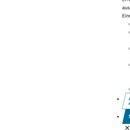
aus
Ein