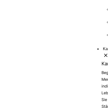
Ka
Ka
Beg
Men
ind
Leb
Sie
Stä