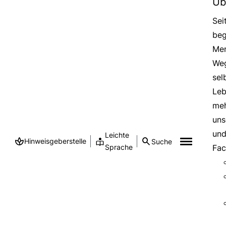
Üb
Sei
beg
Men
Weg
sel
Leb
meh
uns
und
Leichte
Hinweisgeberstelle
Suche
Sprache
Fac