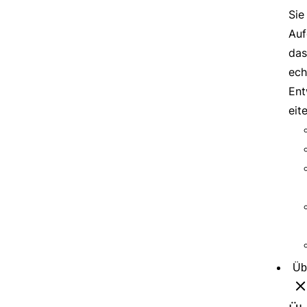
Sie
Auf
das
ech
Ent
eit
Üb