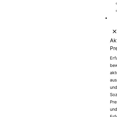
Ak
Pr
Erf
bew
akt
aus
un
Soz
Pre
un
Erf