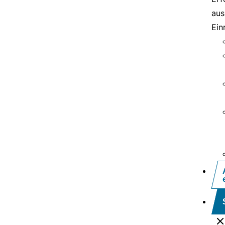
aus
Ein