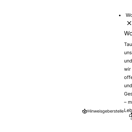
Direkt
zum
Wo
Inhalt
Wo
Tau
uns
und
wir
off
und
Ges
– m
Leb
Hinweisgeberstelle