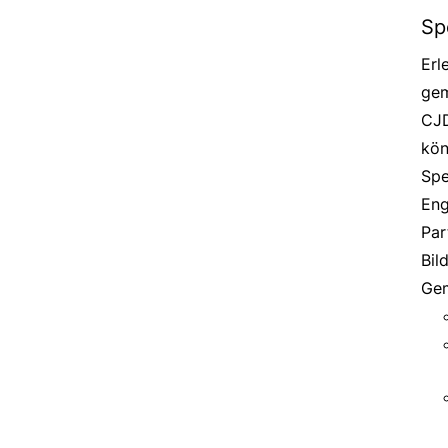
Sp
Erl
gem
CJD
kön
Spe
Eng
Par
Bil
Gem