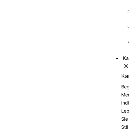
Ka
Ka
Beg
Men
ind
Leb
Sie
Stä